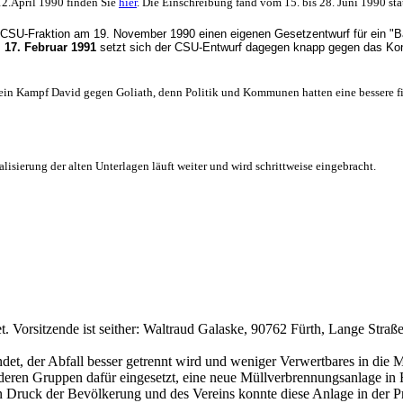
2.April 1990 finden Sie
hier
. Die Einschreibung fand vom 15. bis 28. Juni 1990 stat
CSU-Fraktion am 19. November 1990 einen eigenen Gesetzentwurf für ein "Baye
 17. Februar 1991
setzt sich der CSU-Entwurf dagegen knapp gegen das Kon
r ein Kampf David gegen Goliath, denn Politik und Kommunen hatten eine bessere fi
isierung der alten Unterlagen läuft weiter und wird schrittweise eingebracht.
Vorsitzende ist seither: Waltraud Galaske, 90762 Fürth, Lange Straß
det, der Abfall besser getrennt wird und weniger Verwertbares in die
eren Gruppen dafür eingesetzt, eine neue Müllverbrennungsanlage in 
Druck der Bevölkerung und des Vereins konnte diese Anlage in der P