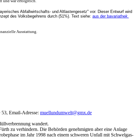
t und war erfolgreich.
risches Abfallwirtschafts- und Altlastengesetz" vor. Dieser Entwurf wird
zept des Volksbegehrens durch (51%). Text siehe:
aus der bavariathe
k.
nanzielle Ausstattung.
e 53, Email-Adresse:
muellundumwelt@gmx.de
 Müllverbrennung wandert.
Fürth zu verhindern. Die Behörden genehmigten aber eine Anlage
robephase im Jahr 1998 nach einem schweren Unfall mit Schwelgas-