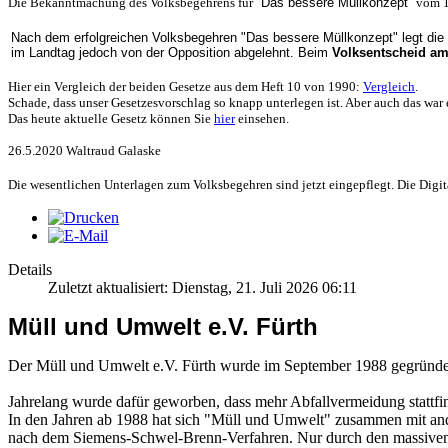
Die Bekanntmachung des Volksbegehrens für
"Das bessere Müllkonzept"
vom 1
Nach dem erfolgreichen Volksbegehren "Das bessere Müllkonzept" legt die 
im Landtag jedoch von der Opposition abgelehnt. Beim
Volksentscheid am
Hier ein Vergleich der beiden Gesetze aus dem Heft 10 von 1990:
Vergleich
.
Schade, dass unser Gesetzesvorschlag so knapp unterlegen ist. Aber auch das wa
Das heute aktuelle Gesetz können Sie
hier
einsehen.
26.5.2020 Waltraud Galaske
Die wesentlichen Unterlagen zum Volksbegehren sind jetzt eingepflegt. Die Digital
Details
Zuletzt aktualisiert: Dienstag, 21. Juli 2026 06:11
Müll und Umwelt e.V. Fürth
Der Müll und Umwelt e.V. Fürth wurde im September 1988 gegründet. 
Jahrelang wurde dafür geworben, dass mehr Abfallvermeidung stattfin
In den Jahren ab 1988 hat sich "Müll und Umwelt" zusammen mit and
nach dem Siemens-Schwel-Brenn-Verfahren. Nur durch den massiven 