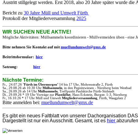
Austritt stillgelegt werden. Erst 2018, also 20 Jahre später wurde die
Bericht zu
30 Jahre Müll und Umwelt Fürth
Protokoll der Mitgliederversammlung
2025
WIR SUCHEN NEUE AKTIVE!
Mögliche Aktivitäten: Müllsammeln koordinieren - Müllvermeiden üben - eine Ju
Bitte nehmen Sie Kontakt auf mit
muellundumwelt@gmx.de
Beitrittsformular:
hier
Satzung:
hier
Nächste Termine:
Fr., 24.07.26 "
Fürth im Übermorgen
" 14 bis 17 Uhr, Mohrenstraße 2, Fürth
Sa., 29.08.26 ab 10.30 Uhr
Müllsammeln
, in den Pegnitzwiesen - Nürnberg beim Westbad
Sa., 26.09.26 ab 14 Uhr
Müllsammeln
, Treffpunkt Paulskirche Fürth-Südstadt
Di., 29.09.26 * 19 Uhr Vorträge zur
Plastikflut
, Haus Eckstein, Burgstr. 1-3, Nürnberg
Fr., 16.10.26 * 17 Uhr Müll und Umwelt
Mitgliederversammlung
, Fürth, Waagplatz 2
Bitte anmelden bei:
muellundumwelt@gmx.de
Es gibt ein neues Faltblatt von unserer Dachorganisation 
Dargestellt ist nur ein Ausschnitt. Gesamt, ist es
hier
abzurufen