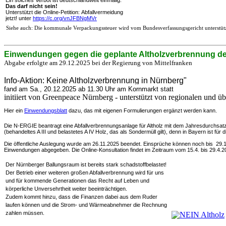
Das darf nicht sein!
Unterstützt die Online-Petition: Abfallvermeidung
jetzt! unter
https://c.org/vnJFBNgMVr
Siehe auch: Die kommunale Verpackungssteuer wird vom Bundesverfassungsgericht unterstütz
Einwendungen gegen die geplante Altholzverbrennung d
Abgabe erfolgte am 29.12.2025
bei der Regierung von Mittelfranken
Info-Aktion: Keine Altholzverbrennung in Nürnberg"
fand am Sa., 20.12.2025 ab 11.30 Uhr am Kornmarkt statt
initiiert von Greenpeace Nürnberg - unterstützt von regionalen und 
Hier ein
Einwendungsblatt
dazu, das mit eigenen Formulierungen ergänzt werden kann.
Die N-ERGIE beantragt eine Abfallverbrennungsanlage für Altholz mit dem Jahresdurchsatz v
(behandeltes A III und belastetes A IV Holz, das als Sondermüll gilt), denn in Bayern ist f
Die öffentliche Auslegung wurde am 26.11.2025 beendet. Einsprüche können noch bis 29.
Einwendungen abgegeben. Die Online-Konsultation findet im Zeitraum vom 15.4. bis 29.4.202
Der Nürnberger Ballungsraum ist bereits stark schadstoffbelastet!
Der Betrieb einer weiteren großen Abfallverbrennung wird für uns
und für kommende Generationen das Recht auf Leben und
körperliche Unversehrtheit weiter beeinträchtigen.
Zudem kommt hinzu, dass die Finanzen dabei aus dem Ruder
laufen können und die Strom- und Wärmeabnehmer die Rechnung
zahlen müssen.