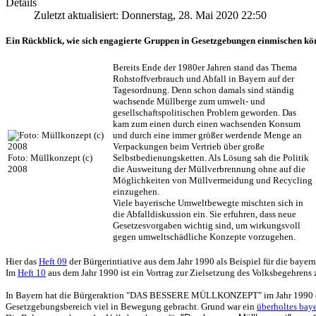
Details
Zuletzt aktualisiert: Donnerstag, 28. Mai 2020 22:50
Ein Rückblick, wie sich engagierte Gruppen in Gesetzgebungen einmischen kö
Bereits Ende der 1980er Jahren stand das Thema
Rohstoffverbrauch und Abfall in Bayern auf der
Tagesordnung. Denn schon damals sind ständig
wachsende Müllberge zum umwelt- und
gesellschaftspolitischen Problem geworden. Das
kam zum einen durch einen wachsenden Konsum
und durch eine immer größer werdende Menge an
Verpackungen beim Vertrieb über große
Foto: Müllkonzept (c)
Selbstbedienungsketten. Als Lösung sah die Politik
2008
die Ausweitung der Müllverbrennung ohne auf die
Möglichkeiten von Müllvermeidung und Recycling
einzugehen.
Viele bayerische Umweltbewegte mischten sich in
die Abfalldiskussion ein. Sie erfuhren, dass neue
Gesetzesvorgaben wichtig sind, um wirkungsvoll
gegen umweltschädliche Konzepte vorzugehen.
Hier das
Heft 09
der Bürgerintiative aus dem Jahr 1990 als Beispiel für die bayern
Im
Heft 10
aus dem Jahr 1990 ist ein Vortrag zur Zielsetzung des Volksbegehrens
In Bayern hat die Bürgeraktion "DAS BESSERE MÜLLKONZEPT" im Jahr 1990 di
Gesetzgebungsbereich viel in Bewegung gebracht. Grund war ein
überholtes baye