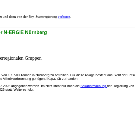
t und dann von der Bay. Staatsregierung
verboten
.
er N-ERGIE Nürnberg
überregionalen Gruppen
on 109.500 Tonnen in Nürnberg zu betreiben. Für diese Anlage besteht aus Sicht der Entsorgu
ür die Altholzverbrennung genügend Kapazität vorhanden.
12.2025 abgegeben werden. Im Netz steht nur noch die
Bekanntmachung
der Regierung von 
6 statt. Weiteres folgt.