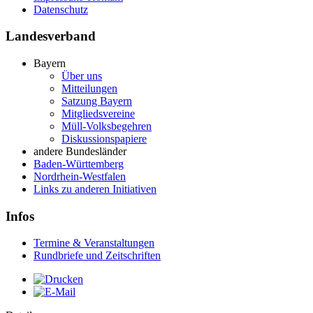
Datenschutz
Landesverband
Bayern
Über uns
Mitteilungen
Satzung Bayern
Mitgliedsvereine
Müll-Volksbegehren
Diskussionspapiere
andere Bundesländer
Baden-Württemberg
Nordrhein-Westfalen
Links zu anderen Initiativen
Infos
Termine & Veranstaltungen
Rundbriefe und Zeitschriften