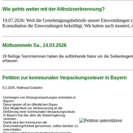
Wie gehts weiter mit der Altholzverbrennung?
19.07.2026: Weil die Genehmigungsbehörde unsere Einwendungen zur
Konsultation die Einwendungen bekräftigt. Wir haben auch moniert, d
Müllsammeln Sa., 14.03.2026
19 fleißige Sammlerinnen haben die aufblühende Natur um die Siebenbogenbrü
erfassen.
Petition zur kommunalen Verpackungssteuer in Bayern
9.2.2026, Waltraud Galaske
Unmengen von Einwegverpackungen entstehen in
Bayern.
Diese landen oft im öffentlichen Raum.
Eine Möglichkeit zur Verbesserung ist die
Einführung einer kommunalen Verpackungssteuer.
In Bayern hat das aber die Staatsregierung
verboten.
Damit wird den Kommunen die
Entscheidungsfreiheit genommen, selbst darüber zu
entscheiden.
Ein solches Verbot ist deutschlandweit einmalig.