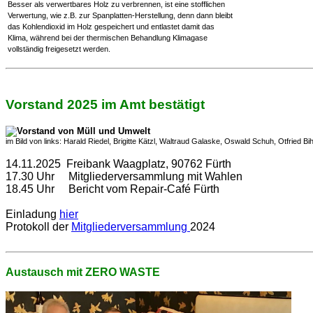
Besser als verwertbares Holz zu verbrennen, ist eine stofflichen
Verwertung, wie z.B. zur Spanplatten-Herstellung, denn dann bleibt
das Kohlendioxid im Holz gespeichert und entlastet damit das
Klima, während bei der thermischen Behandlung Klimagase
vollständig freigesetzt werden.
Vorstand 2025 im Amt bestätigt
im Bild von links: Harald Riedel, Brigitte Kätzl, Waltraud Galaske, Oswald Schuh, Otfried B
14.11.2025 Freibank Waagplatz, 90762 Fürth
17.30 Uhr Mitgliederversammlung mit Wahlen
18.45 Uhr Bericht vom Repair-Café Fürth
Einladung
hier
Protokoll der
Mitgliederversammlung
2024
Austausch mit ZERO WASTE